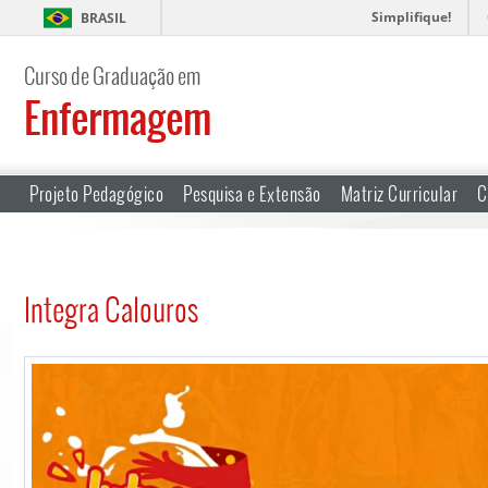
Simplifique!
BRASIL
Curso de Graduação em
Enfermagem
Projeto Pedagógico
Pesquisa e Extensão
Matriz Curricular
C
Integra Calouros